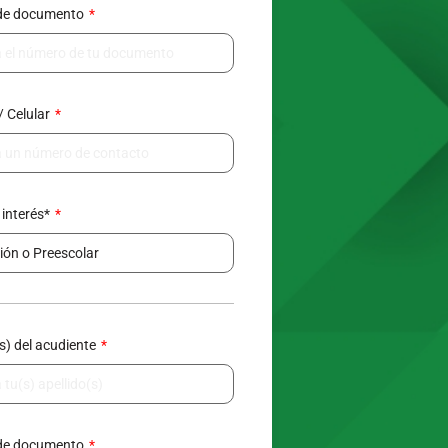
de documento
/ Celular
e de datos, contactarte y enviarte
377.