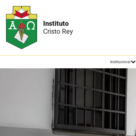
Institucional
/
Plan de estudios
Inicio
Preescolar
Índice de la página
Preescolar
Básica Primaria