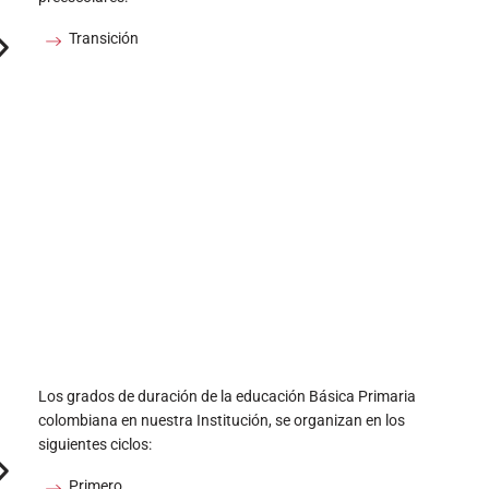
Primero
Segundo
Tercero
Cuarto
Quinto
a
Los grados de duración de la educación Básica Secundaria
colombiana en nuestra Institución, se organizan en los
siguientes ciclos: