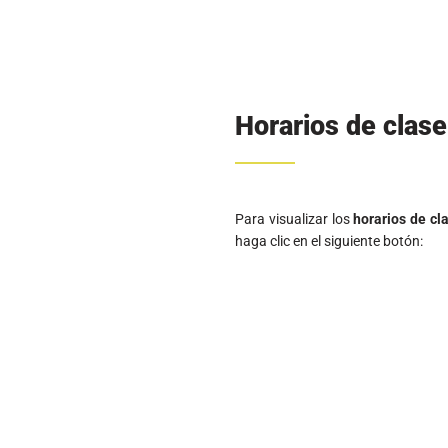
Pregunta por nuestra ofe
Si quieres información para est
regístrate.
Este formulario
NO
aplica para inscripció
Para consultar nuestro
proceso de inscripción y matrícula d
Nombre (s)
Apellido 