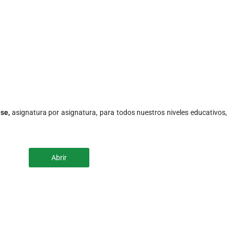
rta académica
udiar con nosotros,
n y/o matrícula.
e estudiantes nuevos
, haz
.
clic aquí
(s)