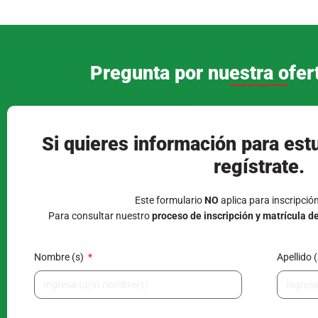
Tipo de documento
Número 
Correo electrónico
Teléfono 
¿Eres menor de edad?
Grado de
Nombre (s) del acudiente*
Apellido 