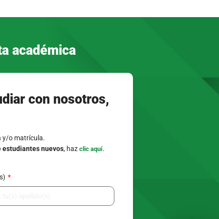
de documento
/ Celular
 interés*
(s) del acudiente