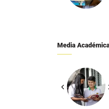
Horarios de clase
Para visualizar los
horarios de cl
haga clic en el siguiente botón: