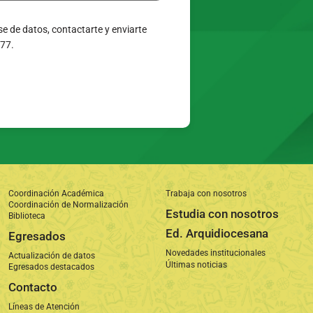
e de datos, contactarte y enviarte
377.
Coordinación Académica
Trabaja con nosotros
Coordinación de Normalización
Estudia con nosotros
Biblioteca
Ed. Arquidiocesana
Egresados
Novedades institucionales
Actualización de datos
Últimas noticias
Egresados destacados
Contacto
Líneas de Atención