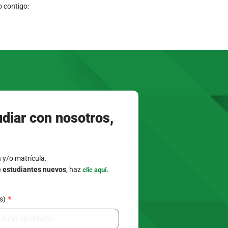
 contigo:
udiar con nosotros,
n y/o matrícula.
e estudiantes nuevos
, haz
.
clic aquí
(s)